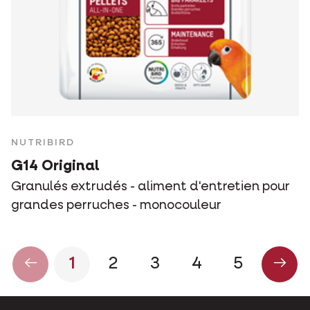
NUTRIBIRD
G14 Original
Granulés extrudés - aliment d'entretien pour
grandes perruches - monocouleur
1
2
3
4
5