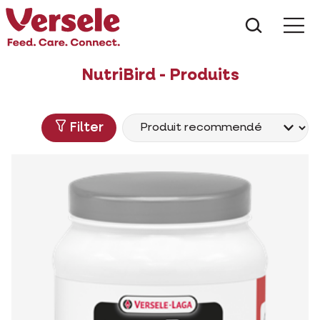
Que che
Mé
NutriBird - Produits
Filter