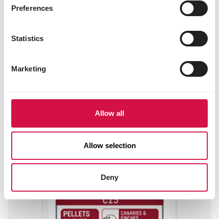
Granulés extrudés - aliment d'élevage
Preferences
perruches ondulées & autres petites
perruches
Statistics
Marketing
Allow all
Allow selection
Deny