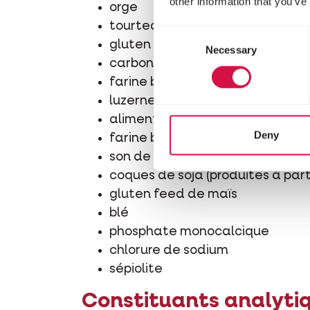
other information that you’ve
orge
tourteau de pression de palmis
Consent
gluten feed de blé
Necessary
Selection
carbonate de calcium
farine basse de blé
luzerne
aliment de colza
Deny
farine basse de riz
son de blé
coques de soja (produites à par
gluten feed de maïs
blé
phosphate monocalcique
chlorure de sodium
sépiolite
Constituants analyti