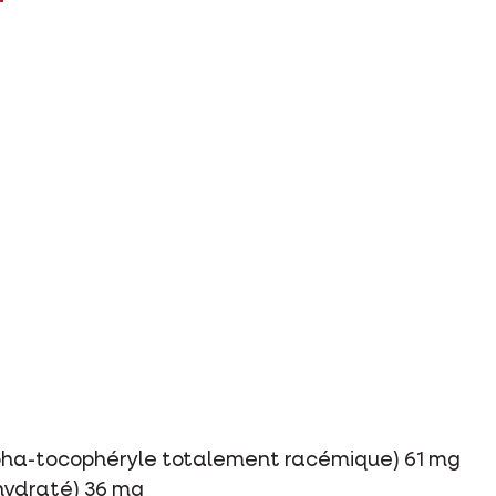
lpha-tocophéryle totalement racémique) 61 mg
ohydraté) 36 mg