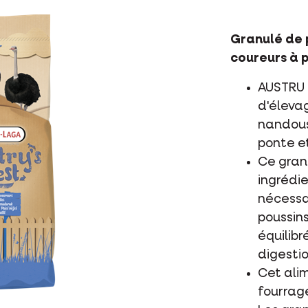
Granulé de 
coureurs à p
AUSTRU 
d'éleva
nandous
ponte et
Ce gran
ingrédie
nécessai
poussins
équilibr
digesti
Cet ali
fourrag