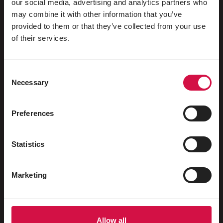
our social media, advertising and analytics partners who
may combine it with other information that you’ve
Pour votre animal
provided to them or that they’ve collected from your use
of their services.
Oiseaux d'ornement
Oiseaux sauvages
Consent
Echassiers & oiseaux coureurs
Necessary
Selection
Oiseaux aquatiques
Preferences
Pigeons voyageurs
Pigeons d'ornement
Statistics
Rongeurs
Marketing
Lapins
Furets
Poissons
Allow all