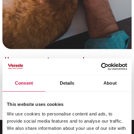
Une erreur est survenue !
Malheureusement, votre inscription à notre
newsletter n’a pas pu être traitée. Il s’agit
probablement d’un petit problème technique.
Consent
Details
About
Vous pouvez réessayer de vous inscrire ou nous
contacter par téléphone au
+32 (0)9 381 32 00
. Nous
This website uses cookies
nous excusons pour le désagrément.
We use cookies to personalise content and ads, to
provide social media features and to analyse our traffic.
We also share information about your use of our site with