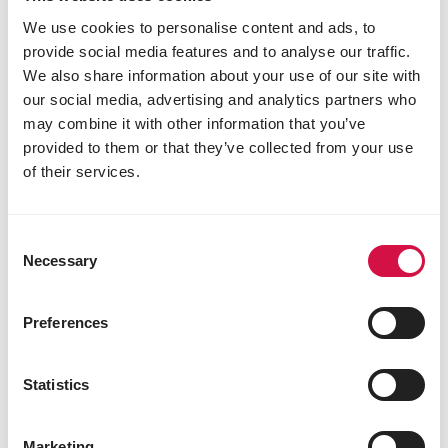
We use cookies to personalise content and ads, to
provide social media features and to analyse our traffic.
We also share information about your use of our site with
our social media, advertising and analytics partners who
may combine it with other information that you’ve
provided to them or that they’ve collected from your use
of their services.
SELLES
Votre chien souffre-t-il de selles trop
Consent
Necessary
abondantes ?
Selection
Preferences
Statistics
Marketing