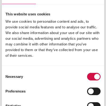
This website uses cookies
We use cookies to personalise content and ads, to
provide social media features and to analyse our traffic.
We also share information about your use of our site with
our social media, advertising and analytics partners who
may combine it with other information that you’ve
provided to them or that they’ve collected from your use
of their services.
Leader du marché dans nos
catégories
Consent
Nous sommes à la fois leader du marché et
Necessary
Selection
expert dans différentes catégories
d’animaux, telles que les oiseaux, les
pigeons et les petits animaux.
Preferences
Statistics