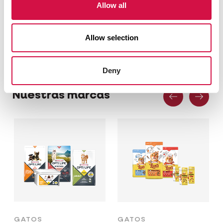
Allow all
Vaya a la página de consejos
Allow selection
Deny
Anterior
Pró
Nuestras marcas
GATOS
GATOS