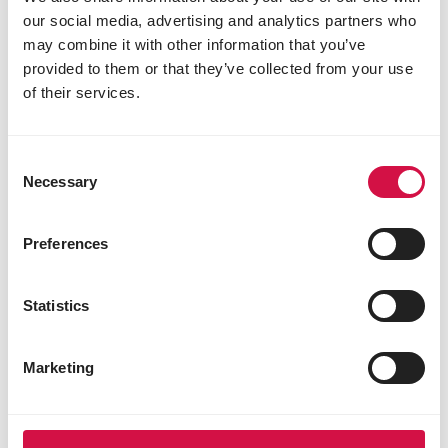
cONSEJOS PARA SU animal
our social media, advertising and analytics partners who
may combine it with other information that you’ve
provided to them or that they’ve collected from your use
of their services.
GATOS
Gatos o gatitos con diarrea: ¿cuándo
Consent
es un problema y cómo se puede
Necessary
Selection
ayudar?
Preferences
Statistics
GATOS
Sabías que... los gatos comen sobre
Marketing
todo con el olfato