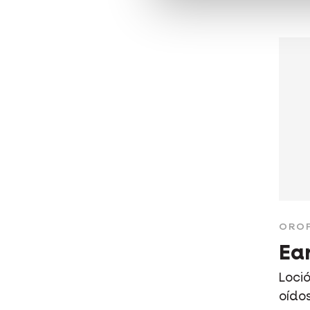
ORO
Ea
Loci
oídos