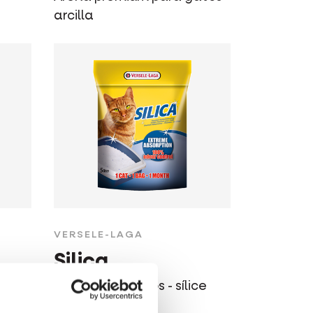
arcilla
VERSELE-LAGA
Silica
lla
Arena para gatos - sílice