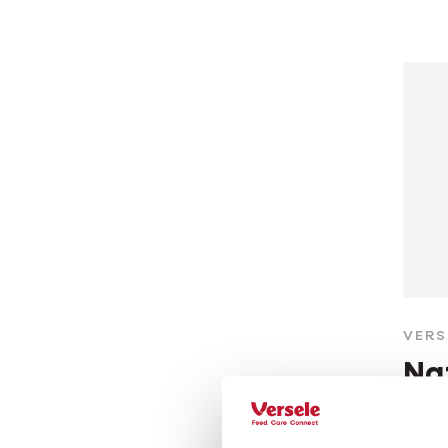
VERS
Na
Aren
de 