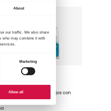
About
se our traffic. We also share
ers who may combine it with
 services.
Marketing
OROPHARMA
che
Eye Care
Allow all
Loción para los ojos con
aciano
n de
ma