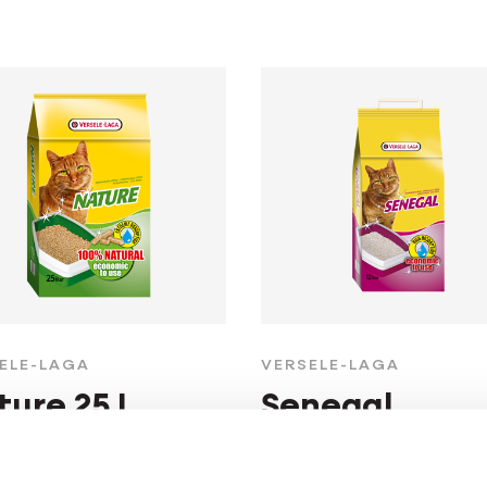
ELE-LAGA
VERSELE-LAGA
ture 25 L
Senegal
a para gatos - gránulos
Arena para gatos - arci
madera