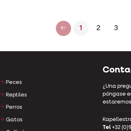
1
2
3
Conta
Peces
¿Una pregu
póngase en
Reptiles
estaremos
Perros
Kapellestr
Gatos
Tel
+32 (0)9