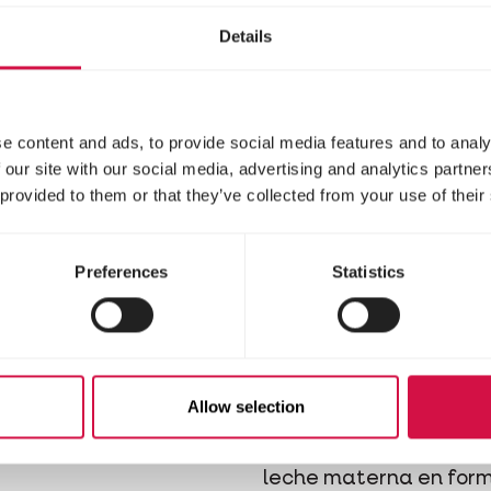
Details
e content and ads, to provide social media features and to analy
 our site with our social media, advertising and analytics partn
 provided to them or that they’ve collected from your use of their
Preferences
Statistics
SIC
OROPHARMA
riety 4-10kg
Pet Milk - Le
Mascota
Allow selection
so completo para
s
Alimento de sustitució
leche materna en for