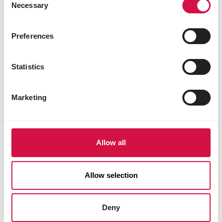
Necessary
Selection
PAJAROS EN LA NATURALEZA
Preferences
Todas las aves ponen huevos en
mayo... ¿Verdad?
Statistics
Marketing
Allow all
Allow selection
Deny