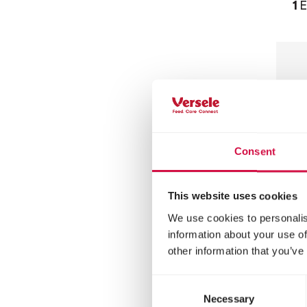
1
E
Consent
This website uses cookies
We use cookies to personalis
MENU
information about your use of
other information that you’ve
He
In
Consent
Necessary
Selection
Igel-