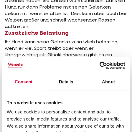
Gelenke haben. Sie denken wahrscheinlich, dass ein
Hund nur dann Probleme mit seinen Gelenken
bekommt, wenn er älter ist. Dies kann aber auch bei
Welpen großer und schnell wachsender Rassen
auftreten.
Zusätzliche Belastung
Ihr Hund kann seine Gelenke zusätzlich belasten,
wenn er viel Sport treibt oder wenn er
übergewichtig ist. Glücklicherweise gibt es ein
Mittel, das die Gelenke Ihres Hundes flexibel hält.
Nahrungsergänzungsmittel Opti Joint
Versele-Laga entwickelte das
Consent
Details
About
Nahrungsergänzungsmittel
Oropharma Opti Joint
.
Opti Joint enthält die wesentlichen Bausteine für
die Produktion von Gelenkknorpel, schützt aber
This website uses cookies
auch die Gelenke Ihres Hundes.
Einfach zu verabreichen
We use cookies to personalise content and ads, to
Opti Joint liegt in Pulverform vor. Die Dosis, die Sie
provide social media features and to analyse our traffic.
Ihrem Hund am besten geben, hängt von seinem
We also share information about your use of our site with
Körpergewicht ab. Sie verteilen sie gleichmäßig auf