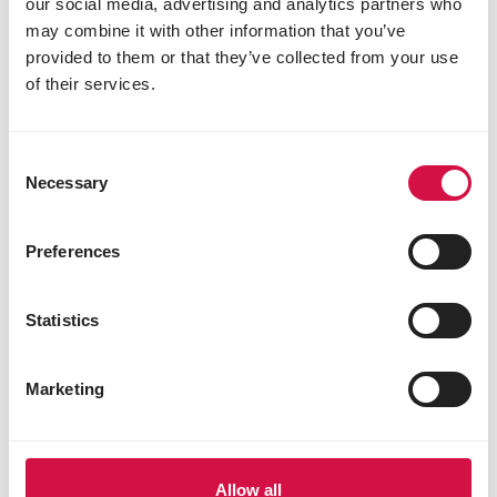
our social media, advertising and analytics partners who
die verschiedenen Mahlzeiten des Tages. In
may combine it with other information that you’ve
unserem Video können Sie sehen, was Opti Joint für
provided to them or that they’ve collected from your use
Ihren Hund tun kann.
of their services.
Consent
Necessary
Selection
Preferences
Statistics
Marketing
Diese Seite Teilen
Auf Facebook teil
Auf Whatsap
Per Ma
Allow all