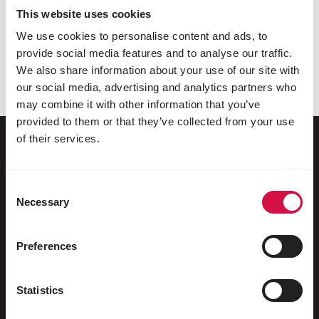
This website uses cookies
Links
We use cookies to personalise content and ads, to
Unsere Website enthält Links an andere Sites. Wir
provide social media features and to analyse our traffic.
sind der Meinung, dass diese Links interessant sind;
We also share information about your use of our site with
können aber nicht den Inhalt oder die Verfügbarkeit
our social media, advertising and analytics partners who
dieser Websites garantieren.
may combine it with other information that you’ve
provided to them or that they’ve collected from your use
of their services.
Für Ihr Tier
Consent
Necessary
Selection
Ziervögel
Freilebende Vögel
Preferences
Stelzenläufer & Laufvögel
Statistics
Wasservögel