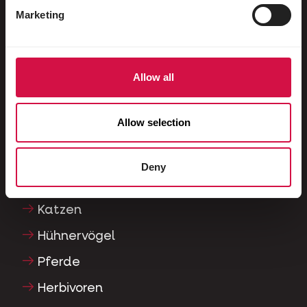
Brieftauben
Marketing
Rassetauben
Nagetiere
Allow all
Kaninchen
Frettchen
Allow selection
Fische
Reptilien
Deny
Hunde
Katzen
Hühnervögel
Pferde
Herbivoren