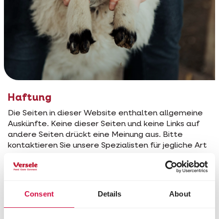
Haftung
Die Seiten in dieser Website enthalten allgemeine
Auskünfte. Keine dieser Seiten und keine Links auf
andere Seiten drückt eine Meinung aus. Bitte
kontaktieren Sie unsere Spezialisten für jegliche Art
von Beratung. Der Leser dieser Seiten ist der
einzige Zuständige für irgendwelche Entscheidung.
Wir übernehmen keine Verantwortung für
Unvollständigkeiten, Ungenauigkeiten oder Irrtümer
Consent
Details
About
auf dieser Website.