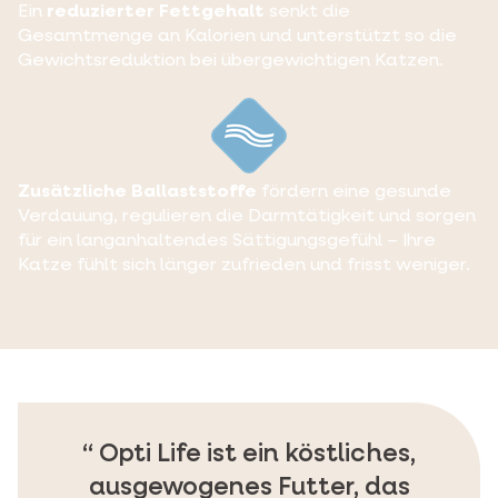
Ein
reduzierter Fettgehalt
senkt die
Gesamtmenge an Kalorien und unterstützt so die
Gewichtsreduktion bei übergewichtigen Katzen.
Zusätzliche Ballaststoffe
fördern eine gesunde
Verdauung, regulieren die Darmtätigkeit und sorgen
für ein langanhaltendes Sättigungsgefühl – Ihre
Katze fühlt sich länger zufrieden und frisst weniger.
Opti Life ist ein köstliches,
ausgewogenes Futter, das