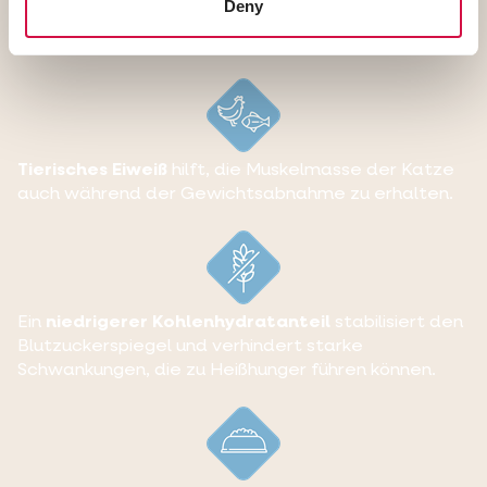
Deny
Tierisches Eiweiß
hilft, die Muskelmasse der Katze
auch während der Gewichtsabnahme zu erhalten.
Ein
niedrigerer Kohlenhydratanteil
stabilisiert den
Blutzuckerspiegel und verhindert starke
Schwankungen, die zu Heißhunger führen können.