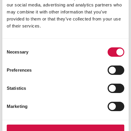
our social media, advertising and analytics partners who
may combine it with other information that you’ve
provided to them or that they’ve collected from your use
of their services.
Factcheck einiger behauptungen
Es kursieren einige falsche Aussagen über Kartoffeln
Consent
in Tiernahrung:
Necessary
Selection
Mythos: Das Kochwasser von Kartoffeln, das
angeblich voller schädlicher Stoffe steckt,
Preferences
“
wird in den Brocken verwendet.
Fakt: Das stimmt nicht. Die Kartoffeln
werden bereits verarbeitet und dehydriert
Statistics
angeliefert. Das Wasser wurde also längst
entfernt.
Marketing
Mythos: Die in Brocken verarbeiteten
Kartoffeln seien Abfallprodukte und nicht