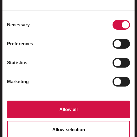
Wasservögel
Brieftauben
Consent
Necessary
Rassetauben
Selection
Nagetiere
Preferences
Kaninchen
Frettchen
Statistics
Fische
Marketing
Reptilien
Hunde
Katzen
Allow all
Hühnervögel
Allow selection
Pferde