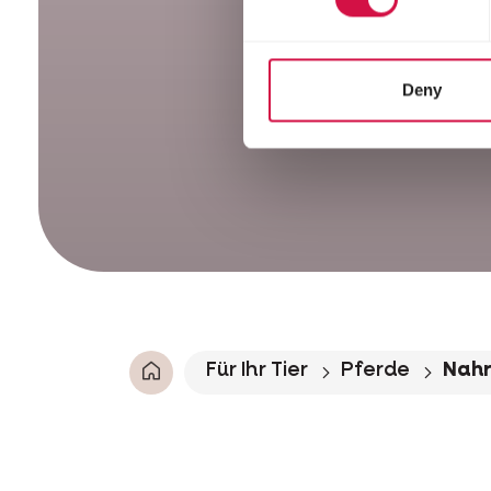
Deny
Für Ihr Tier
Pferde
Nah