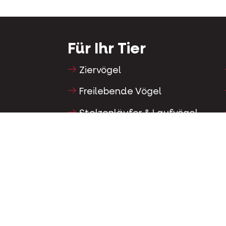
Für Ihr Tier
Ziervögel
Freilebende Vögel
Stelzenläufer & Laufvögel
Wasservögel
Brieftauben
Rassetauben
Nagetiere
Kaninchen