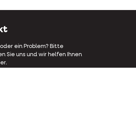
kt
 oder ein Problem? Bitte
en Sie uns und wir helfen Ihnen
er.
aat 70 - 9800 Deinze - Belgien
 381 32 00
tieren Sie uns
ok
Instagram
LinkedIn
Youtube