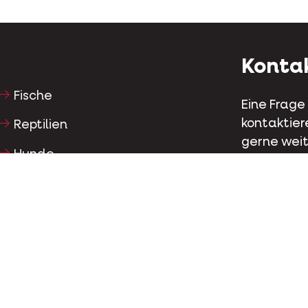
Konta
Fische
Eine Frage
kontaktier
Reptilien
gerne weit
Hunde
Kapellestr
Katzen
Tel
+32 (0)9
Hühnervögel
Pferde
Kontak
Herbivoren
Facebo
Hobbyschweine