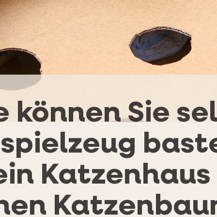
 können Sie se
spielzeug baste
 ein Katzenhaus
inen Katzenbau