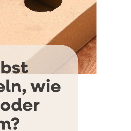
lbst
ln, wie
 oder
m?