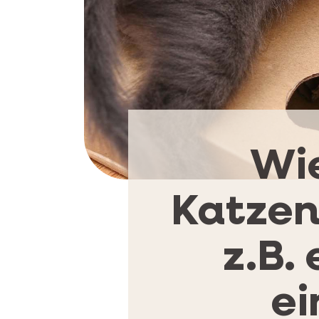
Wie
Katzen
z.B.
e