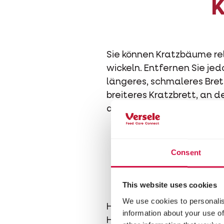
K
Sie können Kratzbäume rela
wickeln. Entfernen Sie je
längeres, schmaleres Brett
breiteres Kratzbrett, an 
die Nutzung zu fördern, s
Consent
Der Pa
This website uses cookies
We use cookies to personalis
Haben Sie es auch schon ei
information about your use of
Haustier interessiert sich