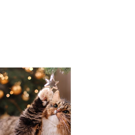
n
p teilen
il teilen