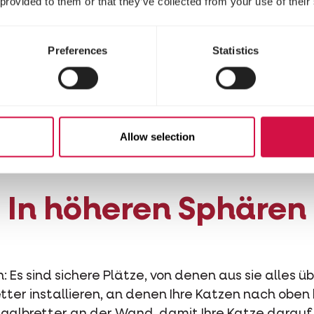
 provided to them or that they’ve collected from your use of their
aus Katzen ihre Umgebung beobachten können. Wä
verstecken.
Preferences
Statistics
on können Sie ganz einfach ein Katzenhaus mit ei
beziehen Sie die ganze Familie beim Basteln mit 
m Cuttermesser, etwas gutem Kleber und viel Insp
Ideen gefällig? Auf
Pinterest
finden Sie sicherlich
Allow selection
chicklichkeitsniveau!
In höheren Sphären
: Es sind sichere Plätze, von denen aus sie alles ü
tter installieren, an denen Ihre Katzen nach oben