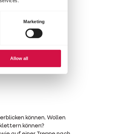
 services.
hrend der ‚Jagd‘ können
Marketing
nem Eingang und ein paar
ein und bauen Sie mit
iration eine wahre
 etwas nach Ihrem
Allow all
berblicken können. Wollen
 klettern können?