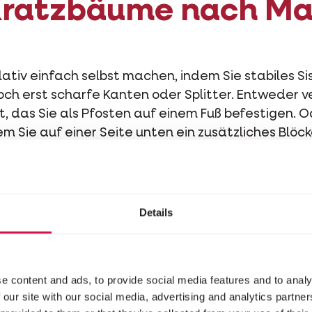
ratzbäume nach M
tiv einfach selbst machen, indem Sie stabiles Sis
doch erst scharfe Kanten oder Splitter. Entweder 
, das Sie als Pfosten auf einem Fuß befestigen. O
dem Sie auf einer Seite unten ein zusätzliches Blö
prühen Sie auch hier etwas Katzenminze drauf.
Details
ppkarton – ein Alle
e content and ads, to provide social media features and to analy
nmal erlebt? Sie kaufen ein kuschelig weiches Kisse
 our site with our social media, advertising and analytics partn
 viel mehr für die Verpackung aus Karton. Pappkart