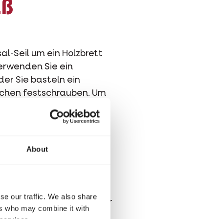
aß
al-Seil um ein Holzbrett
verwenden Sie ein
der Sie basteln ein
ckchen festschrauben. Um
About
skönner
se our traffic. We also share
n für Ihre Katze, aber Ihr
ers who may combine it with
ons bieten einen sicheren