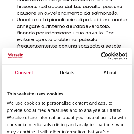
abbeveratoi. Se gli escrementi di uccelli
finiscono nell’acqua del tuo cavallo, possono
causare un avvelenamento da salmonella.
Uccelli e altri piccoli animali potrebbero anche
annegare all’interno dell’abbeveratoio,
finendo per intossicare il tuo cavallo. Per
evitare questo problema, puliscilo
frequentemente con una spazzola a setole
dure.
Nei climi più caldi, potrebbero formarsi alghe
velenose dal colore blu-verdastro nell’acqua
Consent
Details
About
stagnante. Sono visibili poiché formano uno
strato verdastro sul pelo dell’acqua.
Ad alcuni cavalli piace giocare con la vasca
dell’acqua, e potrebbero rovesciarla.
This website uses cookies
Controllala ogni giorno.
We use cookies to personalise content and ads, to
Infine, presta attenzione all’acqua stagnante
provide social media features and to analyse our traffic.
all’interno di fossi e stagni, siccome potrebbero
We also share information about your use of our site with
marcire. Fai testare queste acque prima di far
our social media, advertising and analytics partners who
pascolare i tuoi cavalli nei luoghi adiacenti.
may combine it with other information that you’ve