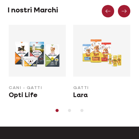
Preceden
Suc
I nostri Marchi
CANI - GATTI
GATTI
Opti Life
Lara