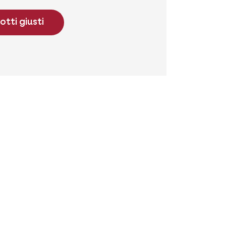
otti giusti
tti
domande per noi? Contattaci e
ci di aiutarti.
aat 70 - 9800 Deinze - Belgio
 381 32 00