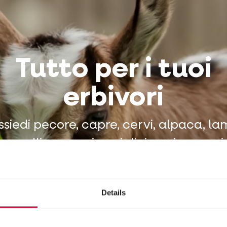
Tutto per i tuoi
erbivori
ssiedi pecore, capre, cervi, alpaca, la
mmelli, canguri, maialini nani o panci
azza? Assicurati che assumano la gius
ntità di nutrienti. I nostri mangimi di 
Details
lità sono a base naturale e vengono u
a hobbisti che da allevatori. Fatti su 