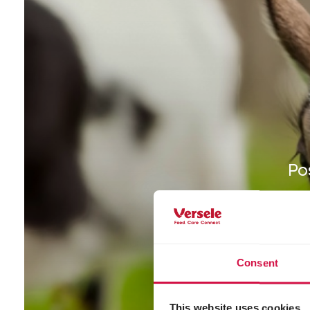
Po
ca
t
qua
Consent
qua
sia d
This website uses cookies