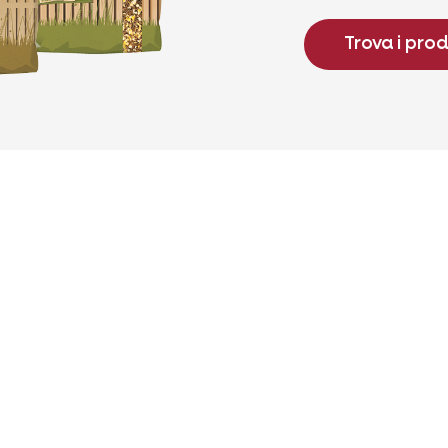
Trova i prod
Conta
Pesci
Hai delle 
saremo feli
Rettili
Cani
Kapellestr
Tel
+32 (0)9