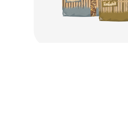
Per il tuo animale
Uccelli da gabbia e da
voliera
Uccelli nostrani
Trampolieri & struzzi