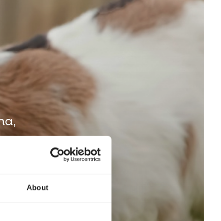
ma,
a a
ta
alta
About
sati
misura