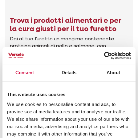
Trova i prodotti alimentari e per
la cura giusti per il tuo furetto
Dai al tuo furetto un mangime contenente
proteine animali di pollo e salmone, con
ingredienti di alta qualità e attentamente
selezionati. Così che il tuo animale abbia tutto
ciò di cui ha bisogno.
Consent
Details
About
Trova i prodotti giusti
This website uses cookies
We use cookies to personalise content and ads, to
provide social media features and to analyse our traffic.
Preceden
Suc
I nostri Marchi
We also share information about your use of our site with
our social media, advertising and analytics partners who
may combine it with other information that you’ve