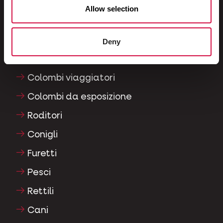
Uccelli da gabbia e da voliera
Allow selection
Uccelli nostrani
Trampolieri & struzzi
Deny
Uccelli acquatici
Colombi viaggiatori
Colombi da esposizione
Roditori
Conigli
Furetti
Pesci
Rettili
Cani