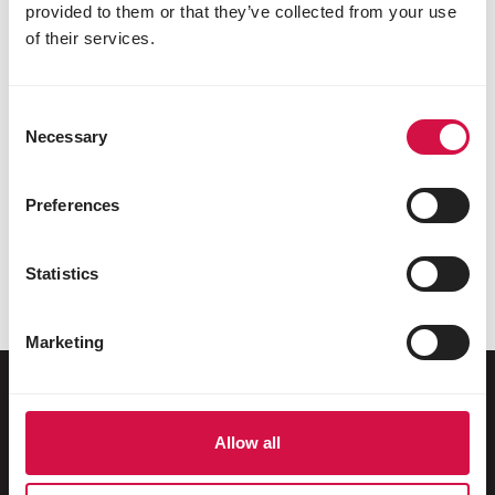
provided to them or that they’ve collected from your use
of their services.
Consent
Necessary
Selection
RODITORI CONIGLI
RODITORI CONIGLI
Preferences
FURETTI
FURETTI
Complete
Crispy
Statistics
Marketing
Allow all
Per il tuo animale