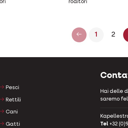
ori
roditori
1
2
Conta
Pesci
Hai delle 
saremo feli
Rettili
Cani
Kapellestr
Tel
+32 (0)9
Gatti