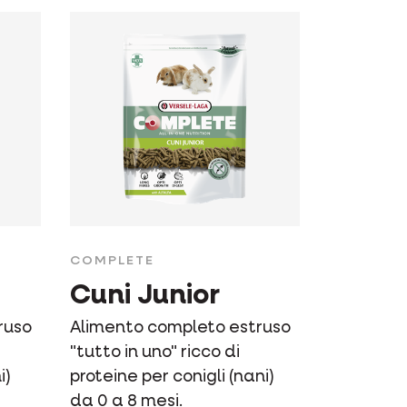
COMPLETE
Cuni Junior
ruso
Alimento completo estruso
"tutto in uno" ricco di
i)
proteine per conigli (nani)
da 0 a 8 mesi.