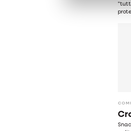
"tutt
prote
COM
Cr
Snack