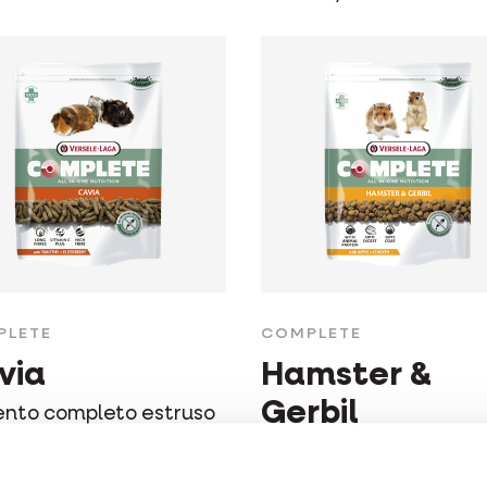
PLETE
COMPLETE
via
Hamster &
Gerbil
ento completo estruso
o in uno" ricco di fibre
Alimento completo est
orcellini d'India
"tutto in uno" ricco di