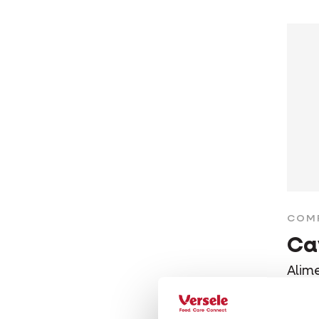
COM
Ca
Alim
"tutt
per p