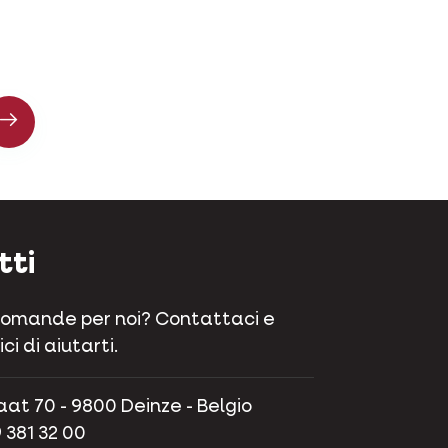
tti
domande per noi? Contattaci e
ci di aiutarti.
aat 70 - 9800 Deinze - Belgio
 381 32 00