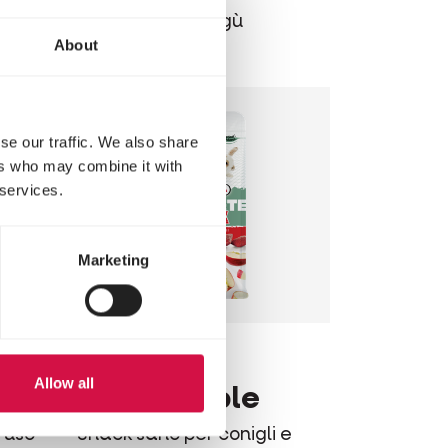
i) e
per cincillà e degù
About
se our traffic. We also share
ers who may combine it with
 services.
Marketing
COMPLETE
Allow all
Crock Apple
ruso
Snack sano per conigli e