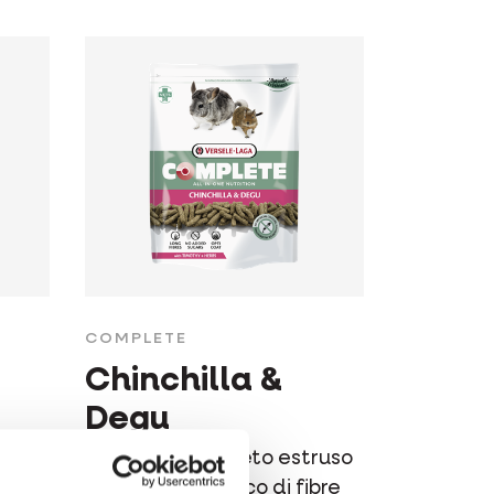
COMPLETE
Chinchilla &
Degu
ruso
Alimento completo estruso
"tutto in uno" ricco di fibre