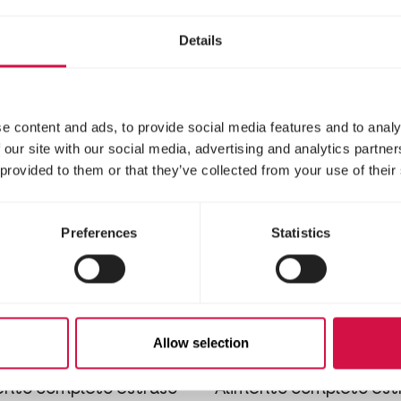
proteine per criceti (nan
Details
gerbilli
e content and ads, to provide social media features and to analy
 our site with our social media, advertising and analytics partn
 provided to them or that they’ve collected from your use of their
Preferences
Statistics
PLETE
COMPLETE
Allow selection
t & Mouse
Ferret
ento completo estruso
Alimento completo est