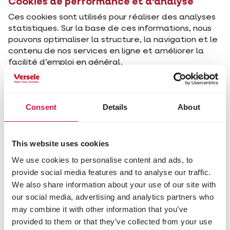
Cookies de performance et d’analyse
Ces cookies sont utilisés pour réaliser des analyses
statistiques. Sur la base de ces informations, nous
pouvons optimaliser la structure, la navigation et le
contenu de nos services en ligne et améliorer la
facilité d’emploi en général.
Third-party-cookies
Nos sites web contiennent aussi des éléments
provenant de tiers, tels que des boutons de médias
Consent
Details
About
sociaux et des services vidéo.
Combien de temps ces cookies
This website uses cookies
continuent-ils à exister ?
We use cookies to personalise content and ads, to
Cookies temporaires
provide social media features and to analyse our traffic.
Les cookies temporaires sont stockés de manière
We also share information about your use of our site with
temporaire dans votre navigateur ou votre
our social media, advertising and analytics partners who
application. Dès que vous fermez et quittez votre
may combine it with other information that you’ve
navigateur ou votre application, les cookies sont
provided to them or that they’ve collected from your use
effacés.