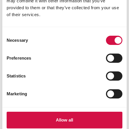
may combine it with other information that you’ve
provided to them or that they’ve collected from your use
of their services.
Consent
Necessary
Selection
Preferences
Statistics
ESPÈCES
10 choses que vous ne saviez pas sur le
Marketing
merle
Allow all