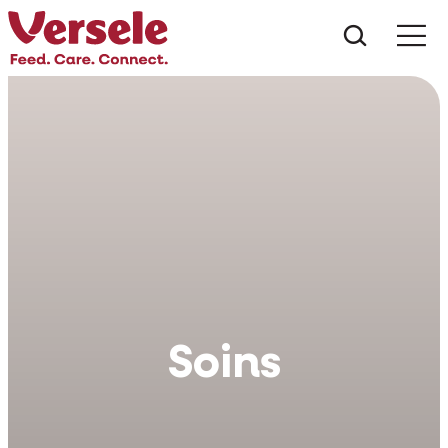
Que che
Mé
Soins