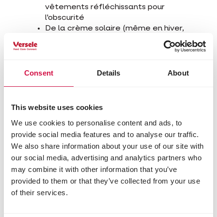
vêtements réfléchissants pour
l'obscurité
De la crème solaire (même en hiver,
on peut attraper des coups de soleil
en montagne)
Consent
Details
About
Mes 4 conseils pour profiter
d'une promenade sans stress
dans la nature
This website uses cookies
#1 Choisissez une heure calme (par ex. :
We use cookies to personalise content and ads, to
quand la plupart des familles sont à
provide social media features and to analyse our traffic.
table).
We also share information about your use of our site with
our social media, advertising and analytics partners who
#2 Apportez votre pique-nique et faites
may combine it with other information that you’ve
une pause de temps en temps.
provided to them or that they’ve collected from your use
#3 Méfiez-vous des endroits très
of their services.
fréquentés, car ils recèlent de
nombreuses odeurs que votre chien peut