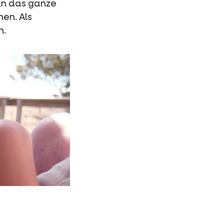
ln das ganze
en. Als
n.