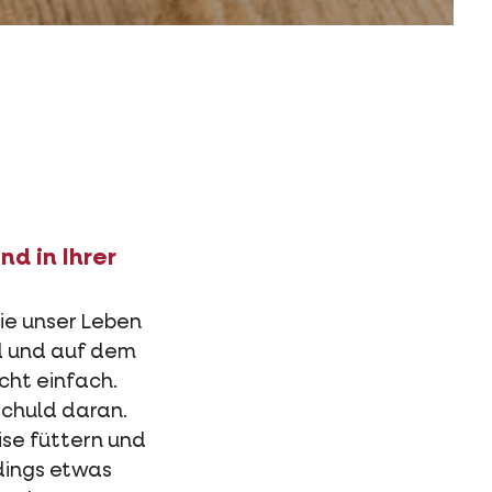
nd in Ihrer
sie unser Leben
nd und auf dem
icht einfach.
schuld daran.
ise füttern und
dings etwas