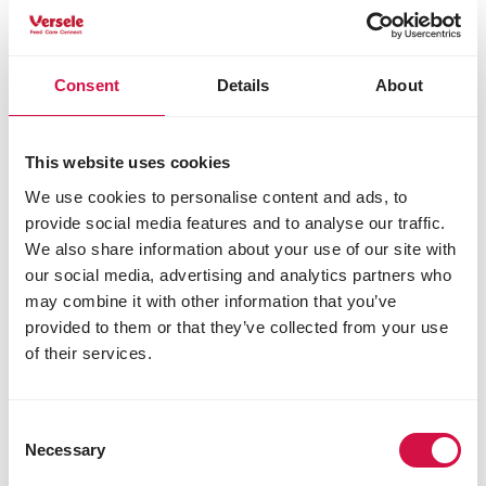
Consent
Details
About
This website uses cookies
We use cookies to personalise content and ads, to
provide social media features and to analyse our traffic.
We also share information about your use of our site with
our social media, advertising and analytics partners who
may combine it with other information that you’ve
provided to them or that they’ve collected from your use
of their services.
CRISPY
Pellets Chinchilla & Degu
Consent
Leckeres und faserreiches Pelletfutter für
Necessary
Selection
Chinchillas & Degus