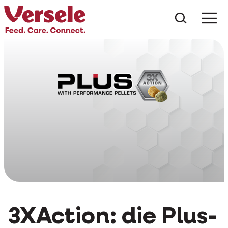
Was suc
3XAction: die Plus-