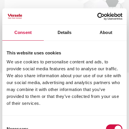
Consent
Details
About
This website uses cookies
We use cookies to personalise content and ads, to
provide social media features and to analyse our traffic.
We also share information about your use of our site with
our social media, advertising and analytics partners who
OPTI-FIT: auben immer in
may combine it with other information that you’ve
provided to them or that they’ve collected from your use
Topform
of their services.
Eine starke Immunabwehr und eine gute Verdauung
sind entscheidend für die Leistung Ihrer Tauben.
OPTI-FIT Mischungen enthalten Vitamine,
Consent
Necessary