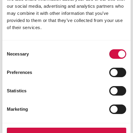
our social media, advertising and analytics partners who
Reich an Omega-3-Fettsäuren
may combine it with other information that you’ve
Opti Life Sensitive basiert auf purem
provided to them or that they’ve collected from your use
Lachs. Lachs ist von Natur aus reich an
of their services.
Omega-3-Fettsäuren wie EPA
(Eicosapentaensäure) und DHA
(Docosahexaensäure). Diese Fettsäuren
Consent
Necessary
stärken die natürliche Abwehrkraft,
Selection
unterstützen das Immunsystem und
fördern die allgemeine Gesundheit des
Preferences
Verdauungssystems. Zusätzlich tragen
sie zu einer gesunden Haut und einem
Statistics
glänzenden Fell bei.
Gönnen sie ihrer Katze ein langes und
Marketing
gesundes Leben!
Wählen Sie Opti Life Sensitive und geben
Sie Ihrer Katze ein Futter, das nicht nur