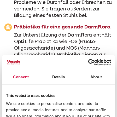
Probleme wie Durchfall oder Erbrechen zu
vermeiden. Sie tragen außerdem zur
Bildung eines festen Stuhls bei.
Präbiotika für eine gesunde Darmflora
Zur Unterstützung der Darmflora enthält
Opti Life Präbiotika wie FOS (Fructo-
Oligosaccharide) und MOS (Mannan-
Oligosaccharide). Präbiotika dienen als
Nahrungsquelle für nützliche
Darmbakterien. MOS hat zusätzlich die
Fähigkeit, schädliche Bakterien zu binden
Consent
Details
About
und zu verhindern, dass sie sich an der
Darmwand festsetzen und Schaden
anrichten. Beide Präbiotika tragen so zu
This website uses cookies
einer gesunden Verdauung bei.
We use cookies to personalise content and ads, to
provide social media features and to analyse our traffic.
We also share information about your use of our site with