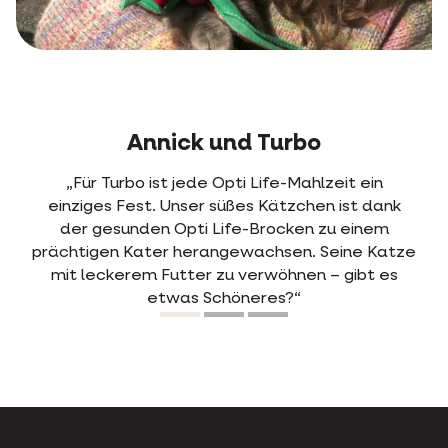
Jens und Rosa
„Schon beim ersten Mal, als wir Opti Life mit
Rosas altem Futter mischten, pickte sie die
neuen Brocken sofort heraus. Früher hatte sie
ze
oft Durchfall. Seit sie Opti Life frisst, passiert
das nie mehr. Sie verdaut das Futter also sehr
leicht. Zufriedene Katze, zufriedener Besitzer.“