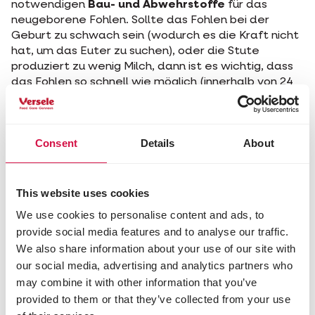
notwendigen
Bau- und Abwehrstoffe
für das
neugeborene Fohlen. Sollte das Fohlen bei der
Geburt zu schwach sein (wodurch es die Kraft nicht
hat, um das Euter zu suchen), oder die Stute
produziert zu wenig Milch, dann ist es wichtig, dass
das Fohlen so schnell wie möglich (innerhalb von 24
Stunden!) einen
ergänzenden
Biestersatz
wie
Cavalor Colostra 24
bekommt.
Mängel in diesen ersten entscheidenden Stunden
Consent
Details
About
könnten der weiteren Entwicklung des Fohlens
schaden. Cavalor Hyppolac wurde besonders als
Milchersatz für mutterlose Fohlen oder für die
This website uses cookies
Fohlen, deren Mütter zu wenig Milch produzieren,
We use cookies to personalise content and ads, to
entwickelt. Da Regelmäßigkeit beim Füttern für
provide social media features and to analyse our traffic.
Fohlen sehr wichtig ist, ist es empfohlen, dem
We also share information about your use of our site with
Ernährungsplan auf der Verpackung der Kunstmilch
sorgfältig zu folgen.
our social media, advertising and analytics partners who
may combine it with other information that you’ve
Nahrung für die säugende Stute
provided to them or that they’ve collected from your use
Während der Säugeperiode hat die Stute ein