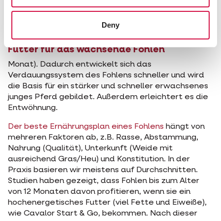
anderem einem hohen Anteil an
pflanzlichen Ölen
und hochwertigen Eiweißen
, wie Cavalor
Deny
ProBreed.
Futter für das wachsende Fohlen
Monat). Dadurch entwickelt sich das
Verdauungssystem des Fohlens schneller und wird
die Basis für ein stärker und schneller erwachsenes
junges Pferd gebildet. Außerdem erleichtert es die
Entwöhnung.
Der beste Ernährungsplan eines Fohlens
hängt von
mehreren Faktoren ab, z.B. Rasse, Abstammung,
Nahrung (Qualität), Unterkunft (Weide mit
ausreichend Gras/Heu) und Konstitution. In der
Praxis basieren wir meistens auf Durchschnitten.
Studien haben gezeigt, dass Fohlen bis zum Alter
von 12 Monaten davon profitieren, wenn sie ein
hochenergetisches Futter (viel Fette und Eiweiße),
wie Cavalor Start & Go, bekommen. Nach dieser