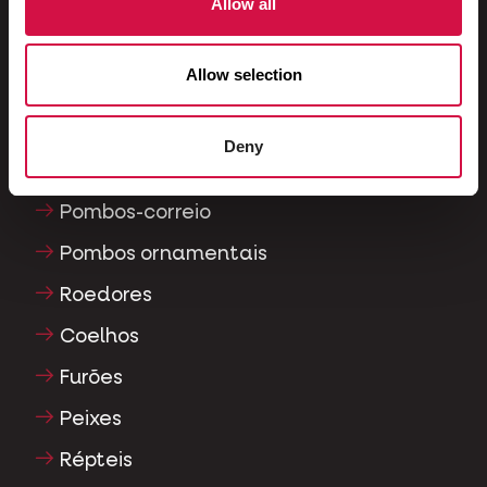
Allow all
Pássaros de gaiola e de aviário
Allow selection
Pássaros na natureza
Aves pernaltas e ratitas
Deny
Aves aquáticas
Pombos-correio
Pombos ornamentais
Roedores
Coelhos
Furões
Peixes
Répteis