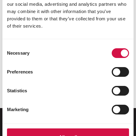
our social media, advertising and analytics partners who
may combine it with other information that you’ve
provided to them or that they’ve collected from your use
of their services.
Consent
Necessary
Selection
POMBOS
DIVERSOS ANIMAIS
Preferences
Show
Country's Best
Statistics
Marketing
Para o seu animal