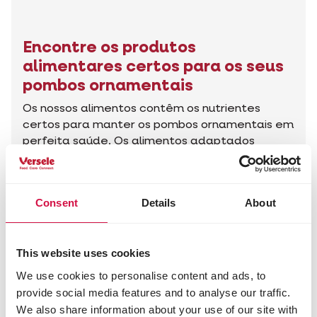
Encontre os produtos
alimentares certos para os seus
pombos ornamentais
Os nossos alimentos contêm os nutrientes
certos para manter os pombos ornamentais em
perfeita saúde. Os alimentos adaptados
asseguram que os seus pombos se mantenham
em forma e ficam bem durante a época da
muda, da cria ou das exposições.
Consent
Details
About
Encontre os produtos certos
This website uses cookies
We use cookies to personalise content and ads, to
provide social media features and to analyse our traffic.
Anterior
O p
As nossas marcas
We also share information about your use of our site with