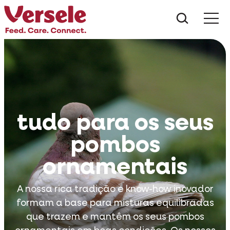
Do que 
tudo para os seus
pombos
ornamentais
A nossa rica tradição e know-how inovador
formam a base para misturas equilibradas
que trazem e mantêm os seus pombos