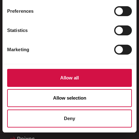
Preferences
Para o seu animal
Statistics
Pássaros de gaiola e de aviário
Pássaros na natureza
Marketing
Aves pernaltas e ratitas
Aves aquáticas
Allow all
Pombos-correio
Pombos ornamentais
Allow selection
Roedores
Coelhos
Deny
Furões