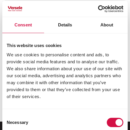
Encontre os produtos
Consent
Details
About
alimentares certos para as suas
aves pernaltas e ratitas
Mete as suas aves pernaltas ou ratitas em
This website uses cookies
ótima forma : certifique-se de que obtêm
We use cookies to personalise content and ads, to
sempre os nutrientes certos, com alimentos
provide social media features and to analyse our traffic.
adaptados aos seus animais, à sua idade, etc.
We also share information about your use of our site with
Os alimentos contêm sempre ingredientes
our social media, advertising and analytics partners who
cuidadosamente selecionados de alta
may combine it with other information that you’ve
qualidade..
provided to them or that they’ve collected from your use
of their services.
Encontre os produtos certos
Consent
Necessary
Selection