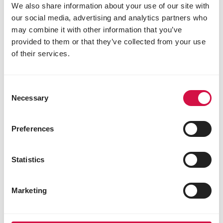
We also share information about your use of our site with
salzsäureunlösliche Asche 64,0%
our social media, advertising and analytics partners who
Calcium 21,0%
Natrium 0,2%
may combine it with other information that you’ve
Phoshpor 0,02%
provided to them or that they’ve collected from your use
of their services.
Andere Besucher interessierten
Consent
sich auch für:
Necessary
Selection
Preferences
Statistics
Marketing