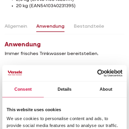
20 kg (EAN5410340231395)
Allgemein
Anwendung
Bestandteile
Anwendung
Immer frisches Trinkwasser bereitstellen.
Allgemein
Anwendung
Bestandteile
Consent
Details
About
Zusammensetzung
Mineralstoffe (Korällchen 15%)
This website uses cookies
Analytische Bestandteile
We use cookies to personalise content and ads, to
provide social media features and to analyse our traffic.
Rohasche 98,5%