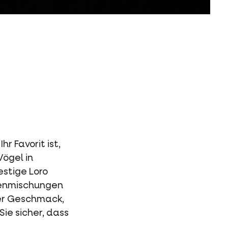
r Favorit ist,
Vögel in
estige Loro
menmischungen
ler Geschmack,
ie sicher, dass