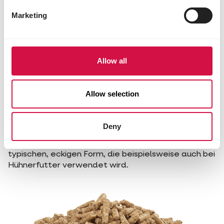
Mit den Plus-Mischungen von Versele-Laga erhalten
Marketing
Ihre Tauben alle essenziellen Nährstoffe, die sie für
Höchstleistungen benötigen. Gleichzeitig wird Ihnen
als Züchter die optimale Fütterung erheblich
erleichtert. Wir wünschen Ihnen viel Erfolg bei der
Allow all
Zucht Ihrer Top-Tauben!
Hinweis:
Allow selection
Ähnliche Produkte anderer Marken, die
kaltgepresste Pellets enthalten, bieten nicht die
Deny
gleichen Vorteile wie die Plus-Mischungen.
Kaltgepresste Pellets erkennt man an ihrer
typischen, eckigen Form, die beispielsweise auch bei
Hühnerfutter verwendet wird.