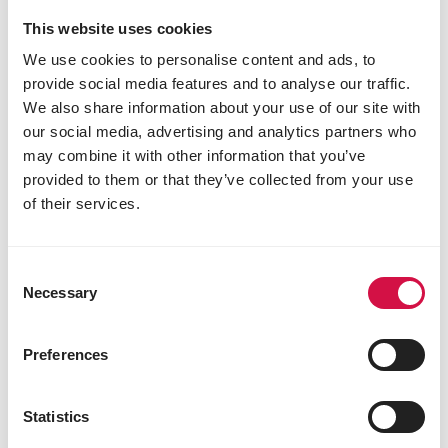
This website uses cookies
We use cookies to personalise content and ads, to
provide social media features and to analyse our traffic.
We also share information about your use of our site with
Die Vorteile extrudierter
our social media, advertising and analytics partners who
Pellets für Brieftaube
may combine it with other information that you’ve
provided to them or that they’ve collected from your use
Schnellere Aufnahme und verbesserte
of their services.
VerdauungNeutralisation von Viren, Bakterien
und Schimmelpilzen
Attraktive, runde Form, die von Tauben leichter
Consent
aufgenommen wird – im Gegensatz zu
Necessary
Selection
kantigen, kaltgepressten Pellets, die weniger
bevorzugt werden.
Wärmebehandlung deaktiviert antinutritive
Preferences
Faktoren, insbesondere aus Hülsenfrüchten.
Inaktivierung von Verderbnisenzymen, um die
Haltbarkeit und Qualität der Pellets zu
Statistics
gewährleisten.