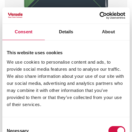
OPTI LIFE
Consent
Details
About
Prime Adult Chicken
Nährstoffreiches, getreidefreies Hundefutter
This website uses cookies
– Huhn – alle Rassen
We use cookies to personalise content and ads, to
provide social media features and to analyse our traffic.
We also share information about your use of our site with
our social media, advertising and analytics partners who
may combine it with other information that you’ve
provided to them or that they’ve collected from your use
of their services.
Consent
Necessary
Selection