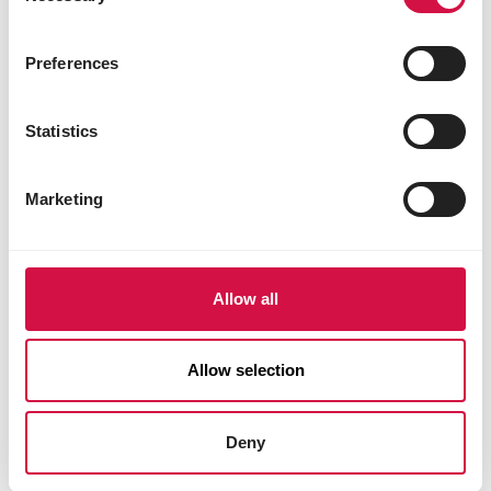
Preferences
Statistics
Marketing
Allow all
OPTI LIFE
Allow selection
Prime Adult Salmon
Nährstoffreiches, getreidefreies Hundefutter
Deny
– Lachs – alle Rassen