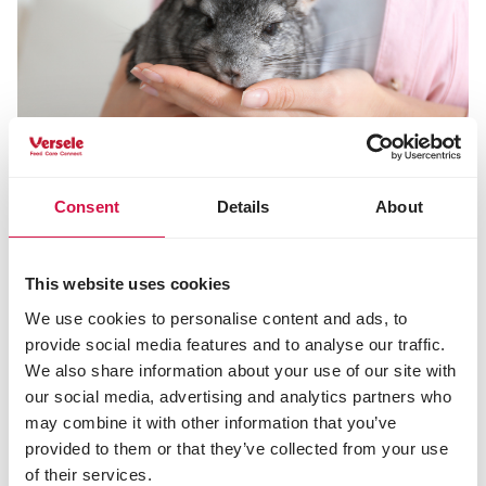
Geben Sie auch Heu!
Consent
Details
About
Selbst wenn Sie Ihrem Chinchilla eine Diät geben, die
reich an extrudierten Pellets oder einer
This website uses cookies
abwechslungsreichen Mischung ist, sollten Sie sie
dennoch mit Heu ergänzen, damit Ihr Haustier
We use cookies to personalise content and ads, to
reichlich rohes Futter bekommt.
provide social media features and to analyse our traffic.
We also share information about your use of our site with
Heu hält seine Zähne in gutem Zustand
und sorgt für
our social media, advertising and analytics partners who
ein gut funktionierendes Verdauungssystem. Wenn
Sie möchten, können Sie hochwertiges Heu
may combine it with other information that you’ve
anbieten. Wichtig ist, dass Sie kein feuchtes,
provided to them or that they’ve collected from your use
verfärbtes oder muffig riechendes Heu füttern.
of their services.