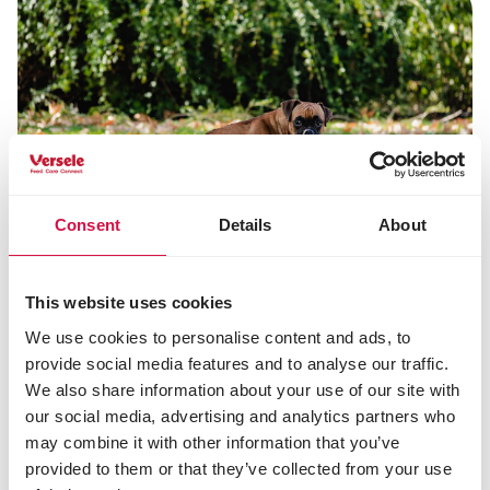
Consent
Details
About
This website uses cookies
Wie können Sie ihm dieses Verhalten
We use cookies to personalise content and ads, to
abgewöhnen?
provide social media features and to analyse our traffic.
Das Abgewöhnen besteht aus mehreren Schritten,
We also share information about your use of our site with
die Sie sich merken müssen:
our social media, advertising and analytics partners who
Die Aufmerksamkeit Ihres Hundes auf etwas
may combine it with other information that you’ve
anderes lenken. Sobald Sie auf dem
provided to them or that they’ve collected from your use
Spaziergang Kot sichten, verlangen Sie