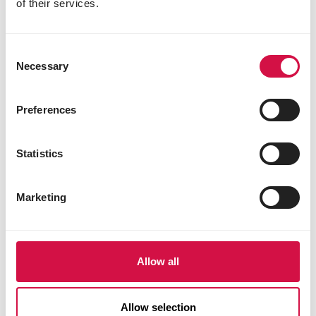
of their services.
Aufmerksamkeit von Ihrem Hund. Das können
Sie mit einer begeisterten Stimme, mit einem
leckeren Snack oder mit einem Spielzeug tun.
Consent
Schaut Ihr Hund Sie weiter an (blickt also nicht
Necessary
Selection
zum Kot), dann belohnen Sie ihn
überschwänglich!
Preferences
Sie erwischen Ihren Hund GENAU zu dem
Zeitpunkt, an dem er einen Bissen vom Kot
Statistics
nehmen möchte? Treten Sie dann resolut und
unmissverständlich auf.
Marketing
Sind Sie genau zu spät dran und Ihr Hund hat
gerade einen großen Bissen von dem
gefundenen Haufen heruntergeschluckt? Das
Beste, was Sie jetzt tun können, besteht darin,
Allow all
das Verhalten zu IGNORIEREN. Denken Sie
daran, dass negative Aufmerksamkeit auch
Aufmerksamkeit ist. Hunde, die auf diese
Allow selection
Weise besondere Aufmerksamkeit von ihrem