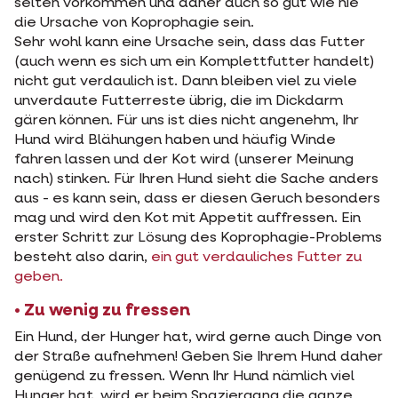
selten vorkommen und daher auch so gut wie nie
die Ursache von Koprophagie sein.
Sehr wohl kann eine Ursache sein, dass das Futter
(auch wenn es sich um ein Komplettfutter handelt)
nicht gut verdaulich ist. Dann bleiben viel zu viele
unverdaute Futterreste übrig, die im Dickdarm
gären können. Für uns ist dies nicht angenehm, Ihr
Hund wird Blähungen haben und häufig Winde
fahren lassen und der Kot wird (unserer Meinung
nach) stinken. Für Ihren Hund sieht die Sache anders
aus - es kann sein, dass er diesen Geruch besonders
mag und wird den Kot mit Appetit auffressen. Ein
erster Schritt zur Lösung des Koprophagie-Problems
besteht also darin,
ein gut verdauliches Futter zu
geben.
• Zu wenig zu fressen
Ein Hund, der Hunger hat, wird gerne auch Dinge von
der Straße aufnehmen! Geben Sie Ihrem Hund daher
genügend zu fressen. Wenn Ihr Hund nämlich viel
Hunger hat, wird er beim Spaziergang die ganze