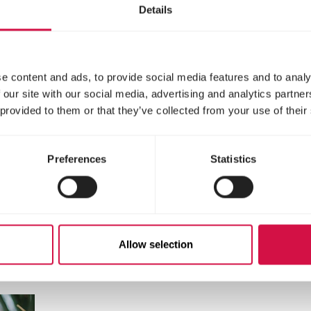
Details
genau wie ein bunter Kamm. Ist Ihr Huhn weniger ak
 lässt es seinen Schwanz hängen? Dann fühlt es s
den Tierarzt zu kontaktieren.
e content and ads, to provide social media features and to analy
 our site with our social media, advertising and analytics partn
 provided to them or that they’ve collected from your use of their
Diese Seite Teilen
Auf Facebook teile
Auf Whatsap
Per Ma
Preferences
Statistics
Allow selection
Für Sie ausgewählt