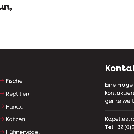
un,
Konta
Fische
Eine Frage
kontaktier
Reptilien
gerne weit
Hunde
Kapellestr
Katzen
Tel
+32 (0)9
Hühnervögel