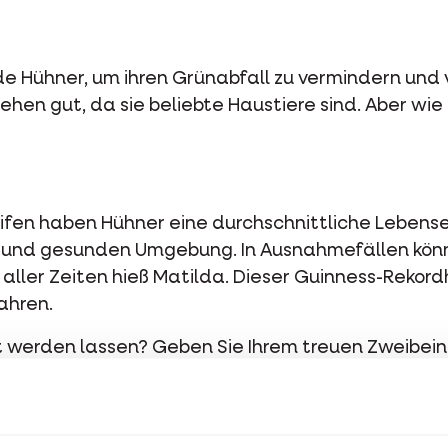
e Hühner, um ihren Grünabfall zu vermindern und 
hen gut, da sie beliebte Haustiere sind. Aber wie 
ifen haben Hühner eine durchschnittliche Lebens
en und gesunden Umgebung. In Ausnahmefällen könn
aller Zeiten hieß Matilda. Dieser Guinness-Rekord
ahren.
 werden lassen? Geben Sie Ihrem treuen Zweibein
frischem Wasser,
Grit
, um das Essen im Magen zu ze
 Hühnerstall und viel Gesellschaft, denn Hühner si
im Auge. Ein gesundes Huhn ist lebhaft und kann a