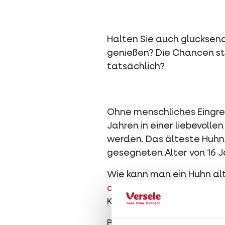
Halten Sie auch glucksend
genießen? Die Chancen ste
tatsächlich?
Ohne menschliches Eingre
Jahren in einer liebevoll
werden. Das älteste Huhn 
gesegneten Alter von 16 J
Wie kann man ein Huhn alt
der richtigen Ernährung
, 
Kratzen, einem gepflegten
Behalten Sie Ihre Hühner 