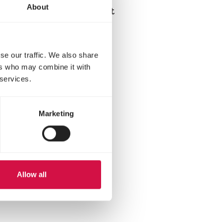
About
tiv als gewöhnlich, stellt
ich möglicherweise nicht
se our traffic. We also share
ers who may combine it with
 services.
n
p teilen
il teilen
Marketing
Allow all