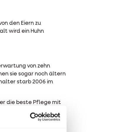
von den Eiern zu
alt wird ein Huhn
erwartung von zehn
en sie sogar noch ältern
halter starb 2006 im
er die beste Pflege mit
rmahlen, viel Platz zum
nd soziale Tiere.
n einem gut sitzenden