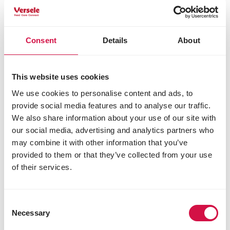
Consent
Details
About
This website uses cookies
We use cookies to personalise content and ads, to
provide social media features and to analyse our traffic.
We also share information about your use of our site with
our social media, advertising and analytics partners who
may combine it with other information that you’ve
provided to them or that they’ve collected from your use
of their services.
CRISPY
Pellets Chinchilla & Degu
Consent
Leckeres und faserreiches Pelletfutter für
Necessary
Selection
Chinchillas & Degus