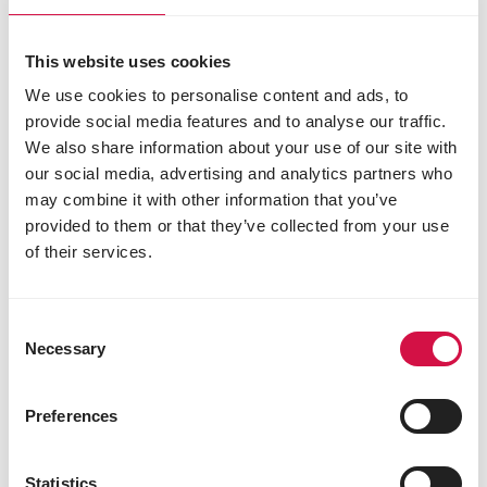
FOS
MOS
alge
This website uses cookies
yucca
We use cookies to personalise content and ads, to
Constituenți analitici
provide social media features and to analyse our traffic.
We also share information about your use of our site with
proteină brută 16%
our social media, advertising and analytics partners who
uleiuri și grăsimi brute 3,0%
may combine it with other information that you’ve
fibră brută 14,5%
provided to them or that they’ve collected from your use
cenușă brută 7%
of their services.
calciu 0,7%
fosfor 0,55%
Aditivi/kg
Consent
Necessary
Aditivi nutriționali
Selection
3a672a vitamina A 10820 UI
3a671 vitamina D3 1300 UI
Preferences
vitamina E 85 mg
vitamina C 210 mg
3b103 (fier) 108 mg
Statistics