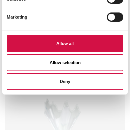
3b202 (iod) 2 mg
3b405 (cupru) 11 mg
Marketing
3b502 (mangan) 80 mg
3b603 (zinc) 76 mg
3b801 (seleniu) 0,2 mg
Aditivi tehnologici
Allow all
lianți: E562 sepiolit 3140 mg
Allow selection
Alți vizitatori au vizualizat și:
Deny