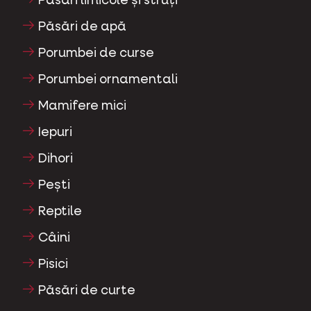
Păsări limicole și struți
Păsări de apă
Porumbei de curse
Porumbei ornamentali
Mamifere mici
Iepuri
Dihori
Pești
Reptile
Câini
Pisici
Păsări de curte