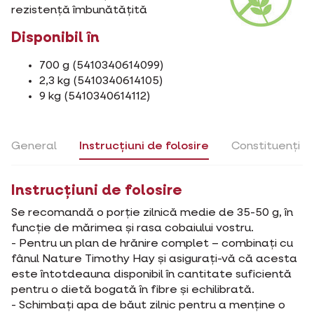
rezistență îmbunătățită
Disponibil în
700 g (5410340614099)
2,3 kg (5410340614105)
9 kg (5410340614112)
General
Instrucțiuni de folosire
Constituenți
Instrucțiuni de folosire
Se recomandă o porție zilnică medie de 35-50 g, în
funcție de mărimea și rasa cobaiului vostru.
- Pentru un plan de hrănire complet – combinați cu
fânul Nature Timothy Hay și asigurați-vă că acesta
este întotdeauna disponibil în cantitate suficientă
pentru o dietă bogată în fibre și echilibrată.
- Schimbați apa de băut zilnic pentru a menține o