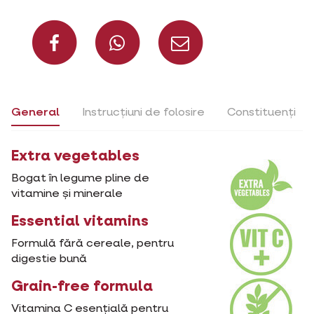
Distribuie pe Faceboo
Distribuie pe W
Distribuie
General
Instrucțiuni de folosire
Constituenți
Extra vegetables
Bogat în legume pline de
vitamine și minerale
Essential vitamins
Formulă fără cereale, pentru
digestie bună
Grain-free formula
Vitamina C esențială pentru