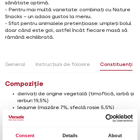
sănătate optimă.
- Pentru mai multă varietate: combinați cu Nature
Snacks – un adaos gustos la meniu.
- Sfat pentru animalele pretențioase: umpleți bolul
doar când este gol, astfel încât fiecare masă să
rămână echilibrată.
General
Instrucțiuni de folosire
Constituenți
Compoziție
derivați de origine vegetală (timoftică, iarbă și
ierburi 19,5%)
legume (mazăre 7%, sfeclă roșie 5,5%)
fructe (măceşe 1%)
extracte din proteine vegetale
semințe
Consent
Details
About
substanțe minerale