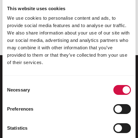
Linkuri externe
This website uses cookies
Site-ul nostru web conține hyperlink-uri către alte
We use cookies to personalise content and ads, to
site-uri. Considerăm că aceste link-uri sunt
provide social media features and to analyse our traffic.
interesante, dar nu putem garanta conținutul și nici
We also share information about your use of our site with
utilizarea acestora.
our social media, advertising and analytics partners who
may combine it with other information that you’ve
provided to them or that they’ve collected from your use
of their services.
Pentru animalul tău
Consent
Necessary
Selection
Păsări de colivie și de volieră
Păsări sălbatice
Preferences
Păsări limicole și struți
Statistics
Păsări de apă