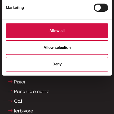
Porumbei de curse
Marketing
Porumbei ornamentali
Mamifere mici
Allow all
Iepuri
Dihori
Allow selection
Pești
Reptile
Deny
Câini
Pisici
Păsări de curte
Cai
Ierbivore