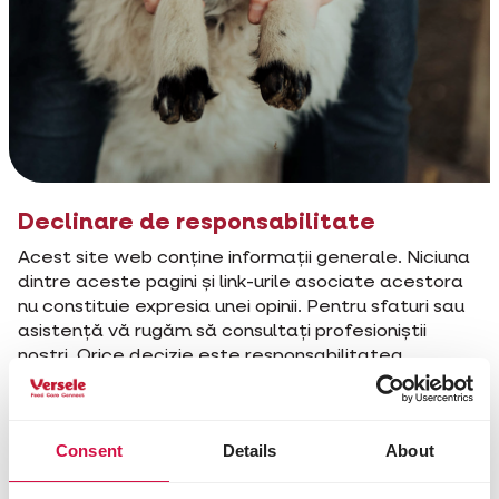
Declinare de responsabilitate
Acest site web conține informații generale. Niciuna
dintre aceste pagini și link-urile asociate acestora
nu constituie expresia unei opinii. Pentru sfaturi sau
asistență vă rugăm să consultați profesioniștii
noștri. Orice decizie este responsabilitatea
exclusivă a vizitatorului. Nu ne asumăm răspunderea
pentru nicio omisiune, inexactitate sau eroare în
site-ul nostru.
Consent
Details
About