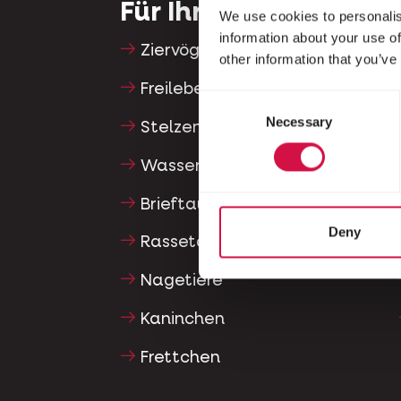
Für Ihr Tier
We use cookies to personalis
information about your use of
Ziervögel
other information that you’ve
Freilebende Vögel
Consent
Necessary
Selection
Stelzenläufer & Laufvögel
Wasservögel
Brieftauben
Deny
Rassetauben
Nagetiere
Kaninchen
Frettchen