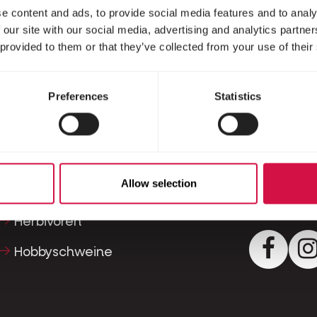
Konta
e content and ads, to provide social media features and to analy
 our site with our social media, advertising and analytics partn
Fische
 provided to them or that they’ve collected from your use of their
Eine Frage
kontaktier
Reptilien
gerne weit
Preferences
Statistics
Hunde
Kapellestr
Katzen
Tel
+32 (0)9
Hühnervögel
Allow selection
Pferde
Kontak
Herbivoren
Facebo
Hobbyschweine