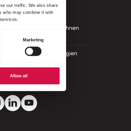
kt
se our traffic. We also share
ers who may combine it with
 services.
 oder ein Problem? Bitte
en Sie uns und wir helfen Ihnen
er.
Marketing
aat 70 - 9800 Deinze - Belgien
 381 32 00
Allow all
tieren Sie uns
ok
Instagram
LinkedIn
Youtube