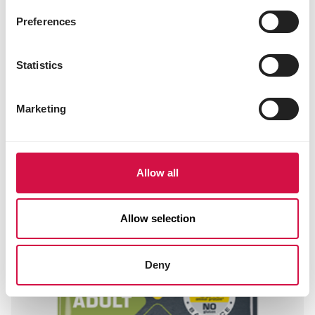
Ausgewogenes hypoallergenes Hundefutter –
Preferences
Huhn & Reis – für kleine Hunde (< 10 kg)
Statistics
Marketing
Allow all
Allow selection
Deny