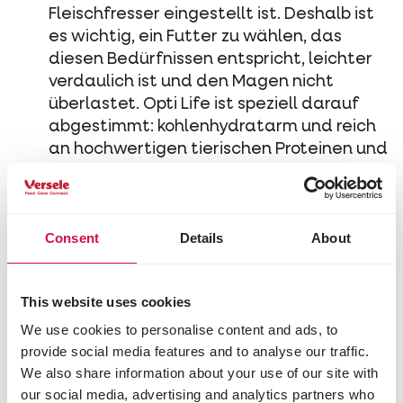
Fleischfresser eingestellt ist. Deshalb ist
es wichtig, ein Futter zu wählen, das
diesen Bedürfnissen entspricht, leichter
verdaulich ist und den Magen nicht
überlastet. Opti Life ist speziell darauf
abgestimmt: kohlenhydratarm und reich
an hochwertigen tierischen Proteinen und
Fetten.
Voll mit reinem lachs
Consent
Details
About
Lachs ist eine leicht verdauliche
Eiweißquelle für Katzen. Eine gut
verdauliche Ernährung senkt das Risiko
This website uses cookies
von Erbrechen und verbessert die
Nährstoffaufnahme. Opti Life Sensitive
We use cookies to personalise content and ads, to
provide social media features and to analyse our traffic.
basiert auf reinem Lachs als tierische
We also share information about your use of our site with
Eiweißquelle (80 % der enthaltenen
our social media, advertising and analytics partners who
Proteine stammen aus reinem Lachs) und