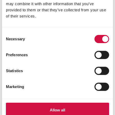
may combine it with other information that you’ve
ist dadurch besonders leicht verdaulich.
provided to them or that they’ve collected from your use
Getreidefreie rezeptur für
of their services.
empfindliche verdauung
Opti Life enthält nur wenige
Consent
Kohlenhydrate und verzichtet bewusst
Necessary
Selection
auf schwer verdauliche Zutaten wie
Getreide. Dadurch wird das Risiko von
Preferences
Erbrechen reduziert, da Getreide bei
manchen Katzen
Überempfindlichkeitsreaktionen
Statistics
hervorrufen kann.
Nutritional balance
Marketing
Opti Life garantiert das natürliche
Ernährungsgleichgewicht: Nutritional
Balance. Dieses Gleichgewicht steht für
Allow all
die perfekte Harmonie aus natürlichen