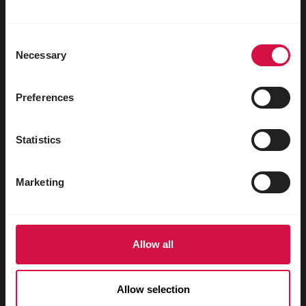
Wasservögel
Brieftauben
Consent
Necessary
Rassetauben
Selection
Nagetiere
Preferences
Kaninchen
Frettchen
Statistics
Fische
Marketing
Reptilien
Hunde
Katzen
Allow all
Hühnervögel
Allow selection
Pferde