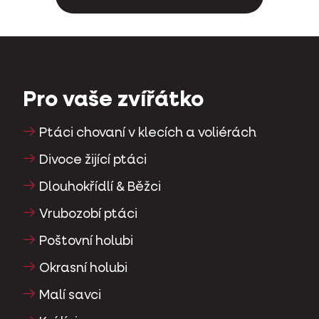
Pro vaše zvířátko
Ptáci chovaní v klecích a voliérách
Divoce žijící ptáci
Dlouhokřídlí & Běžci
Vrubozobí ptáci
Poštovní holubi
Okrasní holubi
Malí savci