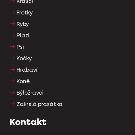
Králíci
Fretky
Ryby
Plazi
Psi
Kočky
Hrabaví
Koně
Býložravci
Zakrslá prasátka
Kontakt