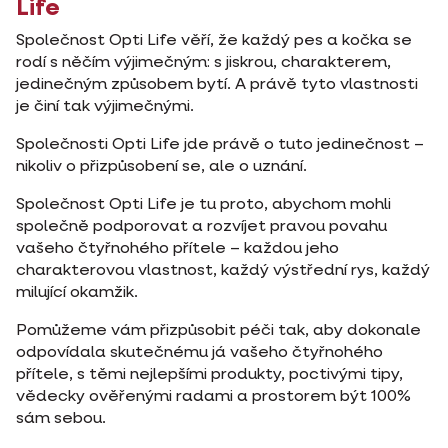
Life
Společnost Opti Life věří, že každý pes a kočka se
rodí s něčím výjimečným: s jiskrou, charakterem,
jedinečným způsobem bytí. A právě tyto vlastnosti
je činí tak výjimečnými.
Společnosti Opti Life jde právě o tuto jedinečnost –
nikoliv o přizpůsobení se, ale o uznání.
Společnost Opti Life je tu proto, abychom mohli
společně podporovat a rozvíjet pravou povahu
vašeho čtyřnohého přítele – každou jeho
charakterovou vlastnost, každý výstřední rys, každý
milující okamžik.
Pomůžeme vám přizpůsobit péči tak, aby dokonale
odpovídala skutečnému já vašeho čtyřnohého
přítele, s těmi nejlepšími produkty, poctivými tipy,
vědecky ověřenými radami a prostorem být 100%
sám sebou.