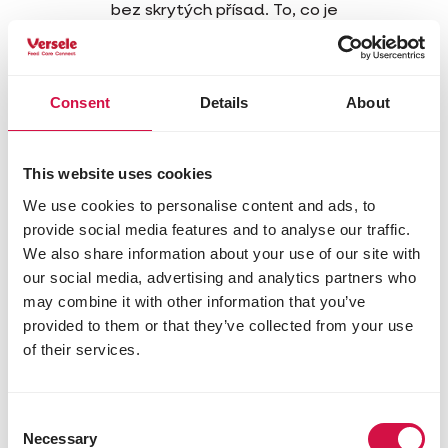
bez skrytých přísad. To, co je
uvedeno na etiketě, je skutečně
obsaženo v granulích. Na chutné
a výživné krmivo Opti Life se
můžete spolehnout!
Consent
Details
About
This website uses cookies
We use cookies to personalise content and ads, to
provide social media features and to analyse our traffic.
We also share information about your use of our site with
our social media, advertising and analytics partners who
may combine it with other information that you’ve
provided to them or that they’ve collected from your use
of their services.
Připraveno s láskou, od
zdroje až po obal
Dodržujeme naprostou
Consent
transparentnost a
Necessary
Selection