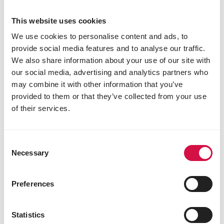
This website uses cookies
We use cookies to personalise content and ads, to
provide social media features and to analyse our traffic.
We also share information about your use of our site with
our social media, advertising and analytics partners who
may combine it with other information that you’ve
provided to them or that they’ve collected from your use
of their services.
OPTI LIFE
Adult Mini
Vyvážené krmivo pro psy – drůbež – malá
Consent
Necessary
Selection
plemena
Preferences
Statistics