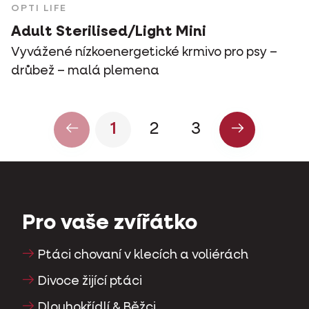
OPTI LIFE
Adult Sterilised/Light Mini
Vyvážené nízkoenergetické krmivo pro psy –
drůbež – malá plemena
1
2
3
Pro vaše zvířátko
Ptáci chovaní v klecích a voliérách
Divoce žijící ptáci
Dlouhokřídlí & Běžci