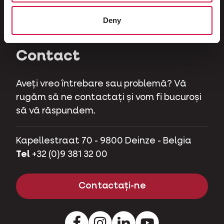
Ierbivore
Deny
Purcei de companie
Contact
Aveți vreo întrebare sau problemă? Vă
rugăm să ne contactați și vom fi bucuroși
să vă răspundem.
Kapellestraat 70 - 9800 Deinze - Belgia
Tel
+32 (0)9 381 32 00
Contactați-ne
Facebook
Instagram
LinkedIn
Youtube