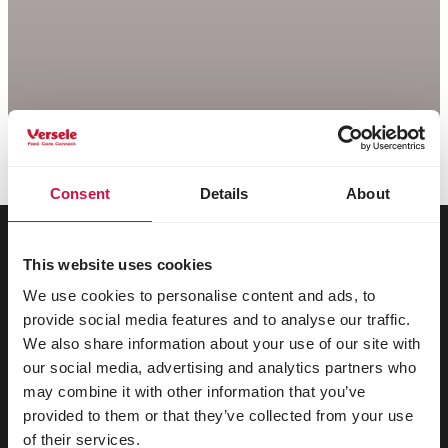
Consent
Details
About
This website uses cookies
Pentru animalul tău
We use cookies to personalise content and ads, to
provide social media features and to analyse our traffic.
Păsări de colivie și de volieră
We also share information about your use of our site with
our social media, advertising and analytics partners who
Păsări sălbatice
may combine it with other information that you’ve
provided to them or that they’ve collected from your use
Păsări limicole și struți
of their services.