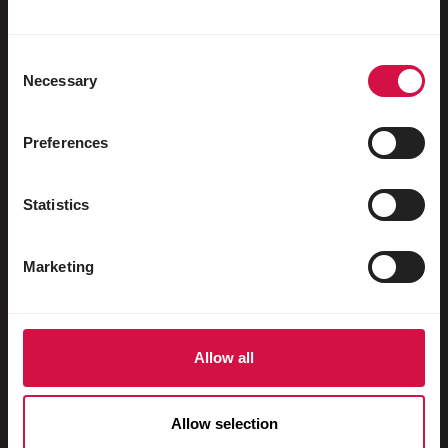
Păsări de apă
Porumbei de curse
Consent
Necessary
Porumbei ornamentali
Selection
Mamifere mici
Preferences
Iepuri
Dihori
Statistics
Pești
Marketing
Reptile
Câini
Pisici
Allow all
Păsări de curte
Allow selection
Cai